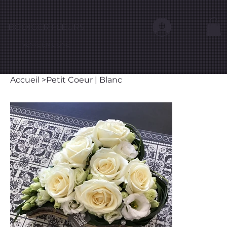
BODIGER FLEURS
...
VENTE EN LIGNE
Accueil
>
Petit Coeur | Blanc