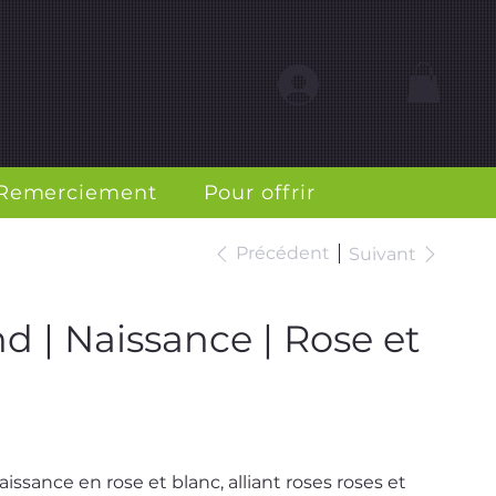
S
...
Remerciement
Pour offrir
Précédent
Suivant
 | Naissance | Rose et
sance en rose et blanc, alliant roses roses et