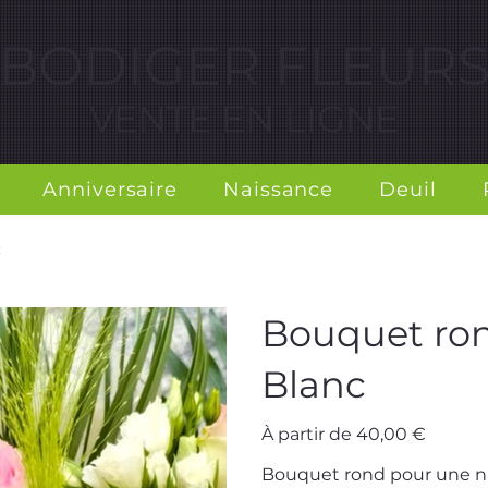
BODIGER FLEUR
VENTE EN LIGNE
Anniversaire
Naissance
Deuil
c
Bouquet rond
Blanc
Prix
À partir de
40,00 €
Bouquet rond pour une nais