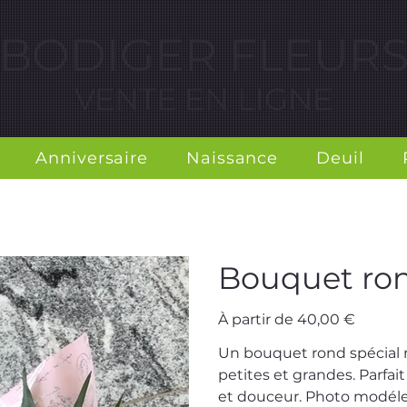
BODIGER FLEUR
VENTE EN LIGNE
Anniversaire
Naissance
Deuil
Bouquet ron
Prix
À partir de
40,00 €
Un bouquet rond spécial 
petites et grandes. Parfai
et douceur. Photo modéle